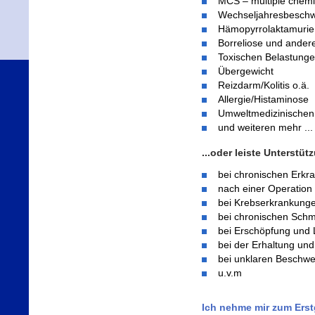
MCS – multiple chemis
Wechseljahresbesch
Hämopyrrolaktamurie 
Borreliose und ander
Toxischen Belastunge
Übergewicht
Reizdarm/Kolitis o.ä.
Allergie/Histaminose
Umweltmedizinischen
und weiteren mehr ...
...oder leiste Unterstüt
bei chronischen Erkr
nach einer Operation
bei Krebserkrankung
bei chronischen Sch
bei Erschöpfung und L
bei der Erhaltung und
bei unklaren Beschw
u.v.m
Ich nehme mir zum Erst